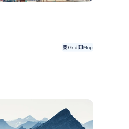
Grid
Map