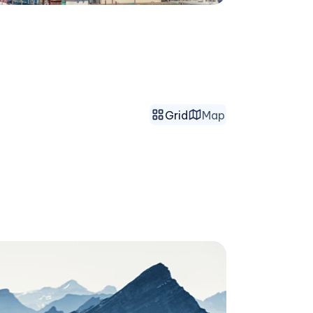
Grid
Map