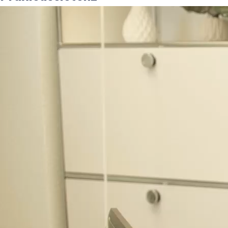
Zentralschweiz
Pneumologie
Pensum: 80-100%
Rosenpraxis Pfäffikon SZ
Rosenhof 1, 8808 Pfäffikon SZ
MPA
Medizinische/r
Zur Stelle
Praxisassistent/in, Zug
Zentralschweiz
Hausarztmedizin
Pensum: 80-100%
Neustadtpraxis Zug
Poststrasse 18, 6300 Zug