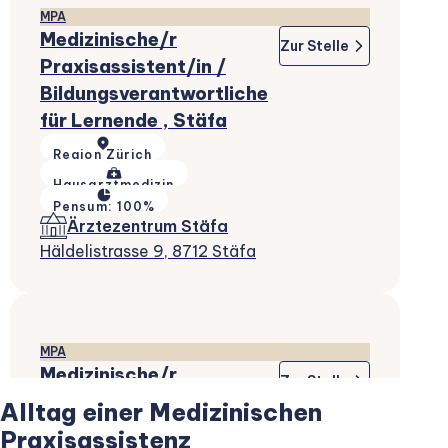
MPA
Medizinische/r
Zur Stelle
Praxisassistent/in /
Bildungsverantwortliche
für Lernende , Stäfa
Region Zürich
Hausarztmedizin
Pensum: 100%
Ärztezentrum Stäfa
Häldelistrasse 9, 8712 Stäfa
MPA
Medizinische/r
Zur Stelle
Praxisassistent/in,
Alltag einer Medizinischen
Pfäffikon SZ
Praxisassistenz