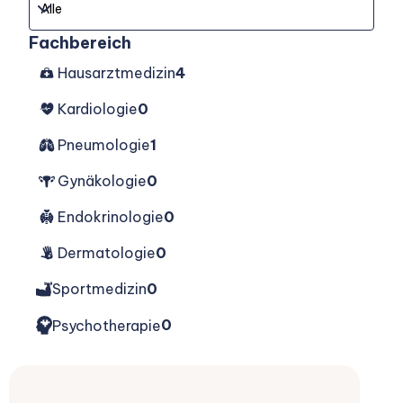
Fachbereich
Hausarztmedizin
4
Kardiologie
0
Pneumologie
1
Gynäkologie
0
Endokrinologie
0
Dermatologie
0
Sportmedizin
0
0
Psychotherapie