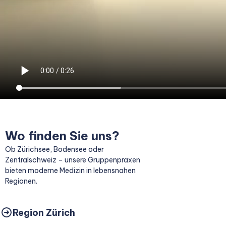
Ostschweiz
Hausarztmedizin
Pensum: 60%
Ärztezentrum Flums
Marktstrasse 21, 8890 Flums
Wo finden Sie uns?
Ob Zürichsee, Bodensee oder
Zentralschweiz – unsere Gruppenpraxen
bieten moderne Medizin in lebensnahen
Regionen.
Region Zürich