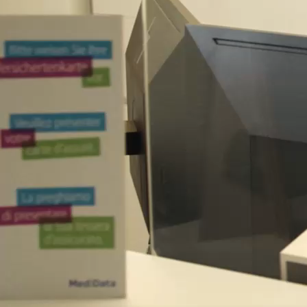
MPA
Medizinische/r
Zur Stelle
Praxisassistent/in,
Wolfhausen
Region Zürich
Hausarztmedizin
Pensum: 80-100%
Ärztezentrum Wolfhausen
Landstrasse 29, 8633
Wolfhausen
MPA
Medizinische/r
Zur Stelle
Praxisassistent/in, Flums